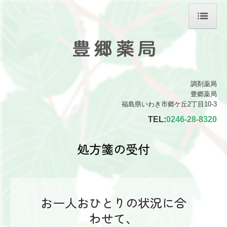
ホーム
会社案内
店舗案内
調剤薬局
豊郷薬局
福島県いわき市郷ケ丘2丁目10-3
処方箋の受付
TEL:
0246-28-8320
ジェネリック薬について
処方箋の受付
お一人おひとりの状況に合
わせて、
